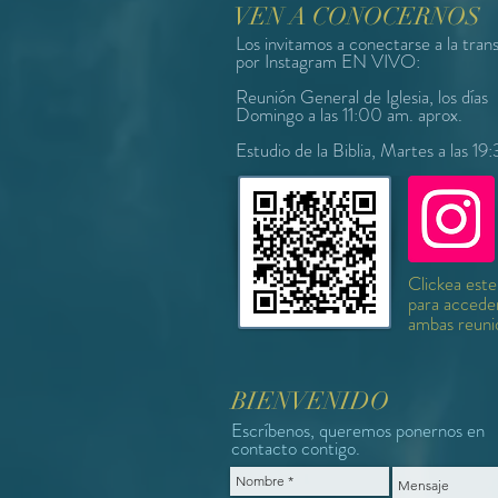
VEN A CONOCERNOS
Los invitamos a conectarse a la tran
por Instagram EN VIVO:
Reunión General de Iglesia, los días
Domingo a las 11:00 am. aprox.
Estudio de la Biblia, Martes a las 19:
Clickea este 
para accede
ambas reuni
BIENVENIDO
Escríbenos, queremos ponernos en
contacto contigo.