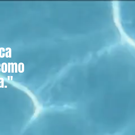
nca
 como
na."