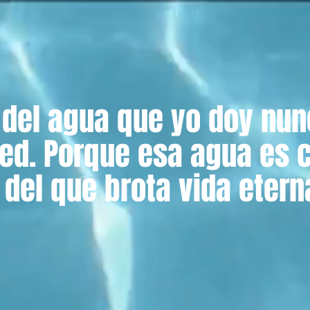
 del agua que yo doy nu
ed. Porque esa agua es
 del que brota vida eter