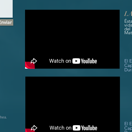
LA
Ést
Enviar
vid
del
Mat
El 
Cap
Dur
hea.
El 
Cap