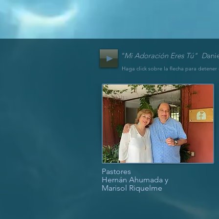
"Mi Adora
ción Eres Tú" D
ani
Haga click sobre la flecha para detener
Pastores
Hernán Ahumada y
Marisol Riquelme