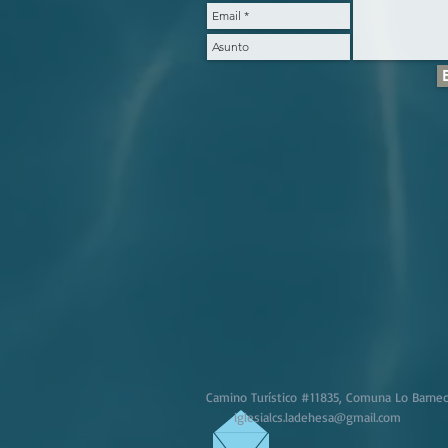
Camino Turístico #11835, Comuna Lo Barnec
iglesialcs.ladehesa@gmail.com